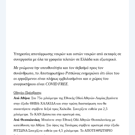
Υπηρεσίες αποτέφρωσης νεκρών και οστών νεκρών από εκταφές σε
συνεργασία με όλα τα γραφεία τελετών σε Ελλάδα και εξωτερικό.
Με γνώμονα την υπευθυνότητα και τον σεβασμό προς τον
συνάνθρωπο, το Αποτεφρωτήριο Ριτσώνας ενημερώνει ότι όλοι του
οι εργαζόμενοι είναι πλήρως εμβολιασμένοι και ο χώρος του
αναψυκτήριου είναι COVID FREE.
Οδηγίες Πρόσβασης
Από Αθήνα
: Στο 75ο χιλιόμετρο της Εθνικής Οδού Αθηνών-Λαμίας βγαίνετε
στην έξοδο ΘΗΒΑ-ΧΑΛΚΙΔΑ και στην πρώτη διασταύρωση που θα
συναντήσετε στρίβετε δεξιά προς Χαλκίδα. Συνεχίζετε ευθεία για 2,5
χιλιόμετρα. Το ΚΑΝ βρίσκεται στα αριστερά σας.
Από Θεσσαλονίκη
: Μπαίνετε στην Εθνική Οδό Αθηνών Θεσσαλονίκης με
κατεύθυνση την Αθήνα. Στο ύψος της Τανάγρας στρίβετε αριστερά στην έξοδο
ΡΙΤΣΩΝΑ Συνεχίζετε ευθεία για 4,5 χιλιόμετρα. Το ΑΠΟΤΕΦΡΩΤΗΡΙΟ