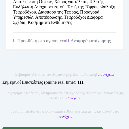
Αποτέφρωση Οστών, Χώρος για τέλεση Τελετής,
Εκδήλωση Αποχαιρετισμού, Ταφή της Τέφρας, Φύλαξη
Τεφροδόχου, Διασπορά της Τέφρας, Προαγορά
Υπηρεσιών Αποτέφρωσης, Τεφροδόχοι Διάφορα
Σχέδια, Κοσμήματα Ενθύμησης
Προσθήκη στα αγαπημένα
Αναφορά κατάχρησης
Σεβασμός, Αξιοπρέπεια, Κατανόηση, Συμπαράσταση!
...
συνέχεια
Σημερινοί Επισκέπτες (online real-time):
111
Επιχειρήσεις Κηδειών, Μνημόσυνων, ότι Αφορά την Τελετή και Υποστήριξης
Πένθους!
...
συνέχεια
οι administrator δεν φέρουν καμία ευθύνη σχετικά με τις καταχωρήσεις
...
συνέχεια