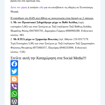
βρίσκεται στα αριστερά σας.
Δείτε τον χάρτη
ή πατήστε
εδώ
για να κατεβάσετε τις οδηγίες σε Εκτυπώσιμη
Μορφή.
Η πρόσβαση στο ΚΑΝ από Αθήνα με συγκοινωνία είναι δυνατή με 2 τρόπους.
1. Με τον Προαστιακό Σιδηρόδρομο μέχρι το Βαθύ Αυλίδας
(τιμή
εισιτηρίου 5,6€) και στην Συνέχεια με Ταξί (τηλέφωνα Ταξί Βαθέως Αυλίδας
Μωραΐτης Φώτης 6947695701, Δημητρίου Γιώργος 6980900288. Ενδεικτικό
κόστος ~8€)
2.
Με ΚΤΕΛ μέχρι το Σχηματάρι Βοιωτίας
(τηλ. Αθηνών 210 8317179.
Τιμή Εισιτηρίου 5,9€) και στην Συνέχεια με Ταξί (τηλέφωνα Ταξί Σχηματαρίου
Φλώτσιος Θεοφάνης 6975060357, Παγούρας 6946333096. Ενδεικτικό
κόστος ~15€)
Στείλτε αυτή την Καταχώρηση στα Social Media!!!
Facebook
Twitter
Blogger
Viber
WhatsApp